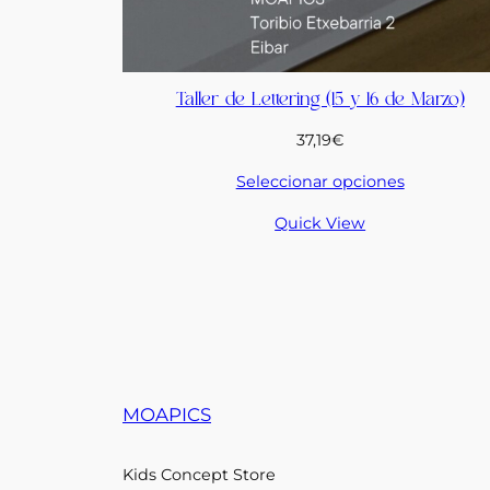
Taller de Lettering (15 y 16 de Marzo)
37,19
€
Seleccionar opciones
Quick View
MOAPICS
Kids Concept Store