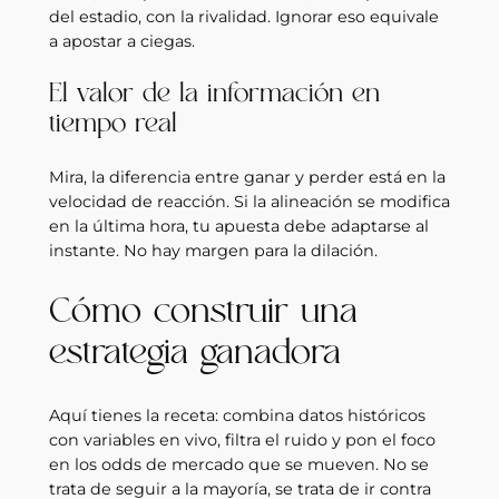
del estadio, con la rivalidad. Ignorar eso equivale
a apostar a ciegas.
El valor de la información en
tiempo real
Mira, la diferencia entre ganar y perder está en la
velocidad de reacción. Si la alineación se modifica
en la última hora, tu apuesta debe adaptarse al
instante. No hay margen para la dilación.
Cómo construir una
estrategia ganadora
Aquí tienes la receta: combina datos históricos
con variables en vivo, filtra el ruido y pon el foco
en los odds de mercado que se mueven. No se
trata de seguir a la mayoría, se trata de ir contra