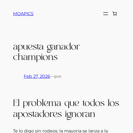
Saltar
al
MOAPICS
contenido
apuesta ganador
champions
Feb 27, 2026
—
por
El problema que todos los
apostadores ignoran
Te lo digo sin rodeos: la mayoría se lanza a la