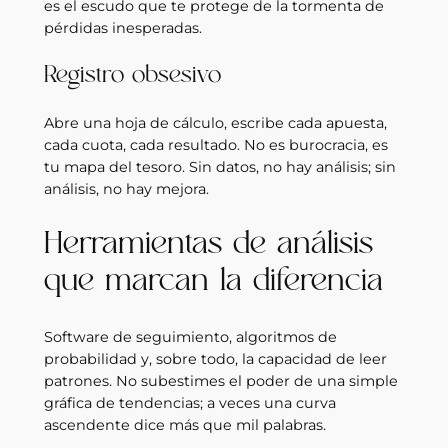
es el escudo que te protege de la tormenta de
pérdidas inesperadas.
Registro obsesivo
Abre una hoja de cálculo, escribe cada apuesta,
cada cuota, cada resultado. No es burocracia, es
tu mapa del tesoro. Sin datos, no hay análisis; sin
análisis, no hay mejora.
Herramientas de análisis
que marcan la diferencia
Software de seguimiento, algoritmos de
probabilidad y, sobre todo, la capacidad de leer
patrones. No subestimes el poder de una simple
gráfica de tendencias; a veces una curva
ascendente dice más que mil palabras.