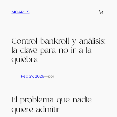
Saltar
al
MOAPICS
contenido
Control bankroll y análisis:
la clave para no ir a la
quiebra
Feb 27, 2026
—
por
El problema que nadie
quiere admitir