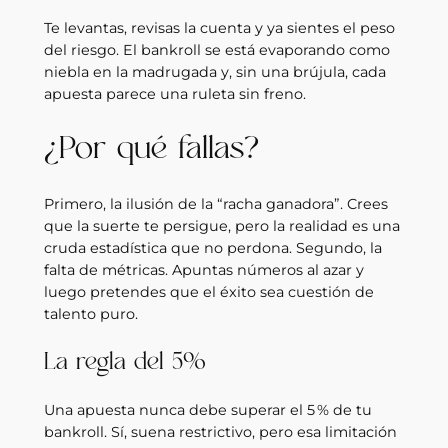
Te levantas, revisas la cuenta y ya sientes el peso
del riesgo. El bankroll se está evaporando como
niebla en la madrugada y, sin una brújula, cada
apuesta parece una ruleta sin freno.
¿Por qué fallas?
Primero, la ilusión de la “racha ganadora”. Crees
que la suerte te persigue, pero la realidad es una
cruda estadística que no perdona. Segundo, la
falta de métricas. Apuntas números al azar y
luego pretendes que el éxito sea cuestión de
talento puro.
La regla del 5%
Una apuesta nunca debe superar el 5 % de tu
bankroll. Sí, suena restrictivo, pero esa limitación